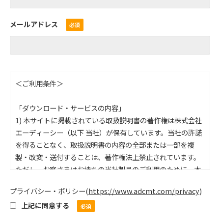
メールアドレス
＜ご利用条件＞
「ダウンロード・サービスの内容」
1) 本サイトに掲載されている取扱説明書の著作権は株式会社
エーディーシー（以下 当社）が保有しています。当社の許諾
を得ることなく、取扱説明書の内容の全部または一部を複
製・改変・送付することは、著作権法上禁止されています。
ただし、お客さまはお持ちの当社製品のご利用のために、本
サイトからダウンロードした取扱説明書を1部のみプリントア
プライバシー・ポリシー
(
https://www.adcmt.com/privacy
)
ウトするとこが出来ます。本サイトに掲載されている情報
上記に同意する
は、各国の著作権法、各種条約およびその他の法律で保護さ
れています。