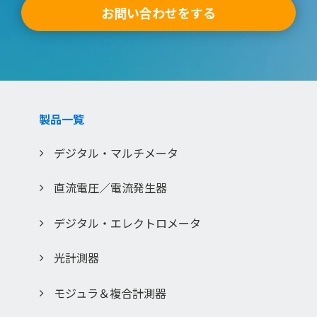
お問い合わせをする
の変化に応じて変更する場合があります。
3) ご質問等がありましたら、ご購入店、またはコールセンタ
ーにお問い合わせいただきますようお願いいたします。
「このサービスに係わる損害の免責」
本サイトのサービスの利用、または利用できなかったことに
より万一損害（データの破損 ・業務の中断・営業情報の損失
製品一覧
などによる損害を含む）が生じ、たとえそのような損害の発
生や第三者からの賠償請求の可能性があることについてあら
デジタル・マルチメータ
かじめ知らされた場合でも、当社は一切責任を負いませんこ
とをご了承ください。
直流電圧／電流発生器
「このサービスの中止、変更など」
本サイトのサービスは予告なく中止、または内容や条件を変
デジタル・エレクトロメータ
更する場合があります。あらかじめご了承ください。
「お問い合わせ」
光計測器
取扱説明書は、製品をご購入いただいたお客様のための資料
です。ここに公開されている取扱説明書について、ご購入の
モジュラ＆複合計測器
お客様以外からのお問い合わせにはお応えできない場合が あ