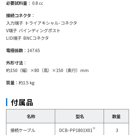
必要試料量
： 0.8 cc
接続コネクタ
：
入力端子 トライアキシャル･コネクタ
V端子 バインディングポスト
LID端子 BNCコネクタ
電極係数
：147.65
外形寸法
：
約150（幅）×80（高）×150（奥行）mm
質量
：約1.5 kg
付属品
名称
型名
数量
※
接続ケーブル
DCB-PP1801X01
3