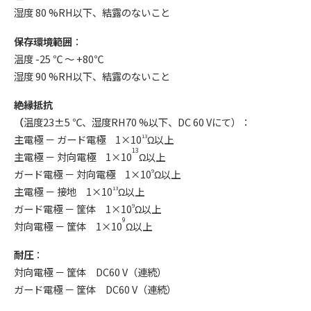
湿度 80 %RH以下、結露のないこと
保存環境範囲
：
温度 -25 ℃ 〜 +80℃
湿度 90 %RH以下、結露のないこと
絶縁抵抗
（
温度23±5 ℃、湿度RH70 %以下、DC 60 Vにて）：
主電極 － ガード電極 1×10
Ω以上
13
13
主電極 － 対向電極 1×10
Ω以上
ガード電極 － 対向電極 1×10
Ω以上
9
主電極 － 接地 1×10
Ω以上
13
ガード電極 － 筐体 1×10
Ω以上
9
9
対向電極 － 筐体 1×10
Ω以上
耐圧
：
対向電極 － 筐体 DC60 V（連続）
ガード電極 － 筐体 DC60 V（連続）