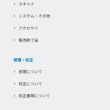
りますので、ご了承ください。
スキャナ
入力いただきましたお客様の個人情報は、当社のプライバシ
ー・ポリシーに従って管理し、
システム・その他
許可無く第三者に譲渡もしくは利用する事は一切ございませ
ん。
アクセサリ
販売終了品
修理・校正
修理について
校正について
校正書類について