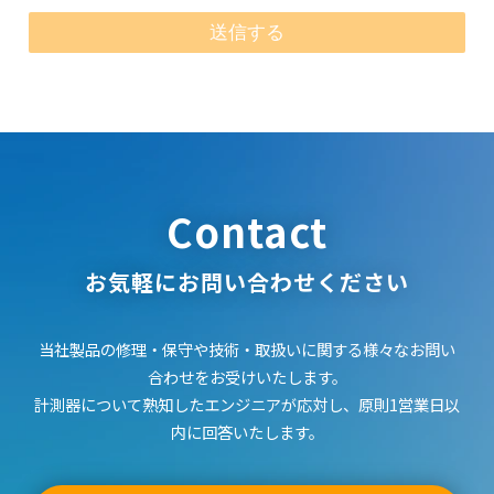
2) 本サイトでは、当社が発売した全機種の取扱説明書の公開
はしておりません。ご希望の取扱説明書が無い場合は、当社
製品の取扱店、またはコールセンタに直接お問い合わせくだ
さい。
「取扱説明書の内容」
1) ここに公開されている説明書の内容と、お客様がお持ちの
製品の仕様がその後の製品改良により、異なる場合がありま
Contact
すので、ご承知おきください。
2) 公開されている取扱説明書の内容とお手持ちの製品の仕様
に相違がある場合、当社製品の取扱店、またはコールセンタ
お気軽にお問い合わせください
に直接お問い合わせください。また、取扱説明書を補足する
印刷物が同梱されていた場合は、ここでは公開しておりませ
当社製品の修理・保守や技術・取扱いに関する様々なお問い
んのでご了承ください。
合わせをお受けいたします。
「安全上のご注意」
計測器について熟知したエンジニアが応対し、原則1営業日以
1) 取扱説明書に記載または別途同梱の別紙にてお客様にご提
内に回答いたします。
供しております「製品ご使用時の安全上のご注意」について
の情報は公開しておりません。
2) 取扱説明書中に記載する安全上のご注意は、法的規制など