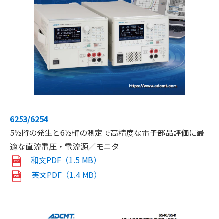
6253/6254
5½桁の発生と6½桁の測定で高精度な電子部品評価に最
適な直流電圧・電流源／モニタ
和文PDF（1.5 MB）
英文PDF（1.4 MB）