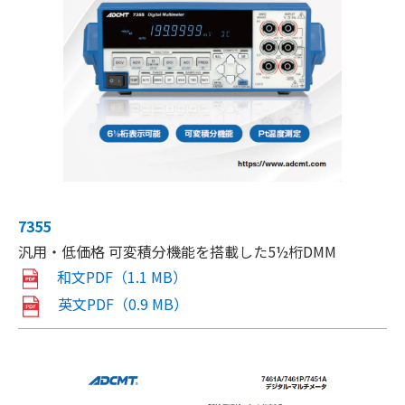
7355
汎用・低価格 可変積分機能を搭載した5½桁DMM
和文PDF（1.1 MB）
英文PDF（0.9 MB）