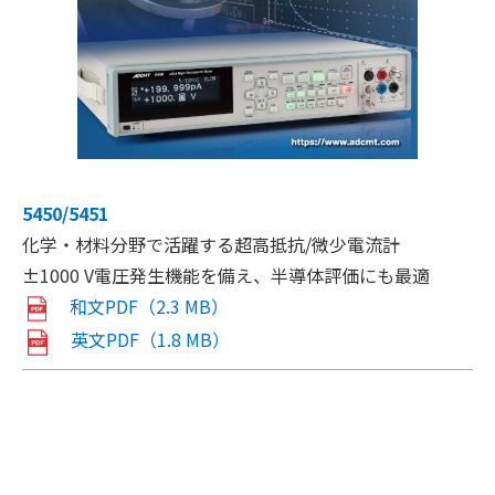
5450/5451
化学・材料分野で活躍
する超高抵抗/微少電流計
±1000 V電圧発生機能を備え、半導体評価にも最適
和文PDF（2.3 MB）
英文PDF（1.8 MB）