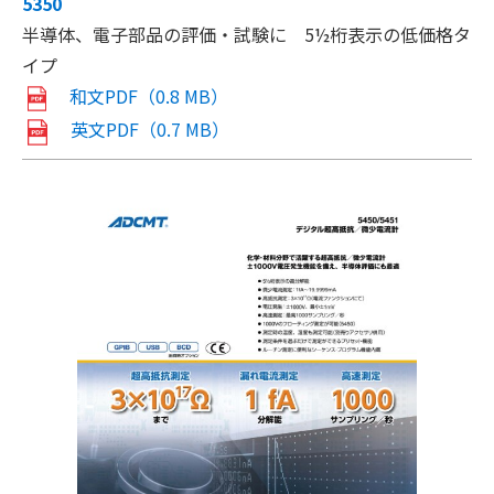
5350
半導体、電子部品の評価・試験に 5½桁表示の低価格タ
イプ
和文PDF（0.8 MB）
英文PDF（0.7 MB）