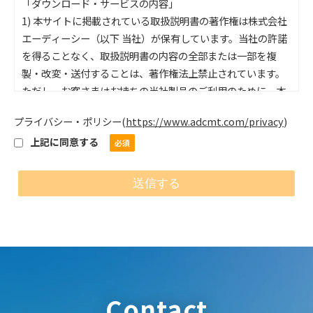
「ダウンロード・サービスの内容」
1) 本サイトに掲載されている取扱説明書の著作権は株式会社
エーディーシー（以下 当社）が保有しています。当社の許諾
を得ることなく、取扱説明書の内容の全部または一部を複
製・改変・送付することは、著作権法上禁止されています。
ただし、お客さまはお持ちの当社製品のご利用のために、本
サイトからダウンロードした取扱説明書を1部のみプリントア
プライバシー・ポリシー
(
https://www.adcmt.com/privacy
)
ウトするとこが出来ます。本サイトに掲載されている情報
上記に同意する
は、各国の著作権法、各種条約およびその他の法律で保護さ
れています。
2) 本サイトでは、当社が発売した全機種の取扱説明書の公開
はしておりません。ご希望の取扱説明書が無い場合は、当社
製品の取扱店、またはコールセンタに直接お問い合わせくだ
さい。
「取扱説明書の内容」
1) ここに公開されている説明書の内容と、お客様がお持ちの
製品の仕様がその後の製品改良により、異なる場合がありま
Contact
すので、ご承知おきください。