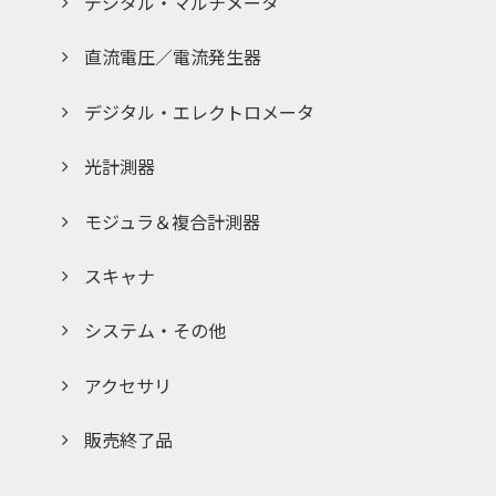
デジタル・マルチメータ
かじめ知らされた場合でも、当社は一切責任を負いませんこ
とをご了承ください。
直流電圧／電流発生器
「このサービスの中止、変更など」
本サイトのサービスは予告なく中止、または内容や条件を変
デジタル・エレクトロメータ
更する場合があります。あらかじめご了承ください。
「お問い合わせ」
光計測器
取扱説明書は、製品をご購入いただいたお客様のための資料
です。ここに公開されている取扱説明書について、ご購入の
モジュラ＆複合計測器
お客様以外からのお問い合わせにはお応えできない場合が あ
りますので、ご了承ください。
スキャナ
入力いただきましたお客様の個人情報は、当社のプライバシ
ー・ポリシーに従って管理し、
システム・その他
許可無く第三者に譲渡もしくは利用する事は一切ございませ
ん。
アクセサリ
販売終了品