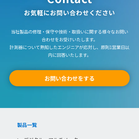
2) 公開されている取扱説明書の内容とお手持ちの製品の仕様
に相違がある場合、当社製品の取扱店、またはコールセンタ
お気軽にお問い合わせください
に直接お問い合わせください。また、取扱説明書を補足する
印刷物が同梱されていた場合は、ここでは公開しておりませ
当社製品の修理・保守や技術・取扱いに関する様々なお問い
んのでご了承ください。
合わせをお受けいたします。
「安全上のご注意」
計測器について熟知したエンジニアが応対し、原則1営業日以
1) 取扱説明書に記載または別途同梱の別紙にてお客様にご提
内に回答いたします。
供しております「製品ご使用時の安全上のご注意」について
の情報は公開しておりません。
2) 取扱説明書中に記載する安全上のご注意は、法的規制など
お問い合わせをする
の変化に応じて変更する場合があります。
3) ご質問等がありましたら、ご購入店、またはコールセンタ
ーにお問い合わせいただきますようお願いいたします。
「このサービスに係わる損害の免責」
本サイトのサービスの利用、または利用できなかったことに
より万一損害（データの破損 ・業務の中断・営業情報の損失
製品一覧
などによる損害を含む）が生じ、たとえそのような損害の発
生や第三者からの賠償請求の可能性があることについてあら