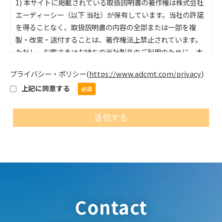
1) 本サイトに掲載されている取扱説明書の著作権は株式会社
エーディーシー（以下 当社）が保有しています。当社の許諾
を得ることなく、取扱説明書の内容の全部または一部を複
製・改変・送付することは、著作権法上禁止されています。
ただし、お客さまはお持ちの当社製品のご利用のために、本
サイトからダウンロードした取扱説明書を1部のみプリントア
プライバシー・ポリシー
(
https://www.adcmt.com/privacy
)
ウトするとこが出来ます。本サイトに掲載されている情報
上記に同意する
は、各国の著作権法、各種条約およびその他の法律で保護さ
れています。
2) 本サイトでは、当社が発売した全機種の取扱説明書の公開
はしておりません。ご希望の取扱説明書が無い場合は、当社
製品の取扱店、またはコールセンタに直接お問い合わせくだ
さい。
「取扱説明書の内容」
1) ここに公開されている説明書の内容と、お客様がお持ちの
製品の仕様がその後の製品改良により、異なる場合がありま
Contact
すので、ご承知おきください。
2) 公開されている取扱説明書の内容とお手持ちの製品の仕様