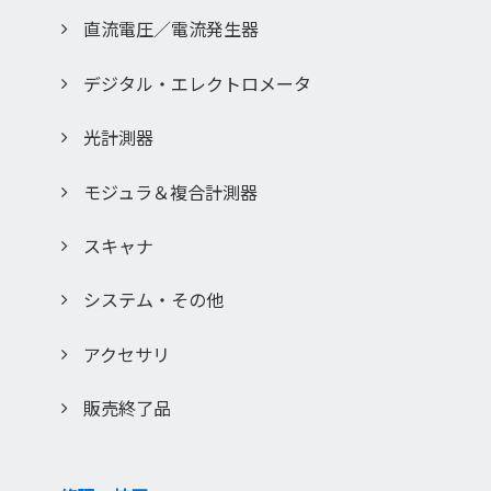
とをご了承ください。
直流電圧／電流発生器
「このサービスの中止、変更など」
本サイトのサービスは予告なく中止、または内容や条件を変
デジタル・エレクトロメータ
更する場合があります。あらかじめご了承ください。
「お問い合わせ」
光計測器
取扱説明書は、製品をご購入いただいたお客様のための資料
です。ここに公開されている取扱説明書について、ご購入の
モジュラ＆複合計測器
お客様以外からのお問い合わせにはお応えできない場合が あ
りますので、ご了承ください。
スキャナ
入力いただきましたお客様の個人情報は、当社のプライバシ
ー・ポリシーに従って管理し、
システム・その他
許可無く第三者に譲渡もしくは利用する事は一切ございませ
ん。
アクセサリ
販売終了品