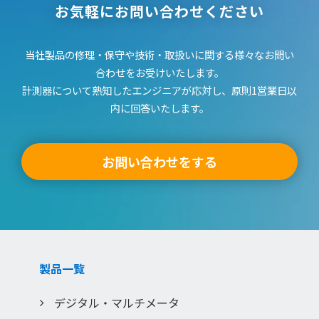
に相違がある場合、当社製品の取扱店、またはコールセンタ
お気軽にお問い合わせください
に直接お問い合わせください。また、取扱説明書を補足する
印刷物が同梱されていた場合は、ここでは公開しておりませ
当社製品の修理・保守や技術・取扱いに関する様々なお問い
んのでご了承ください。
合わせをお受けいたします。
「安全上のご注意」
計測器について熟知したエンジニアが応対し、原則1営業日以
1) 取扱説明書に記載または別途同梱の別紙にてお客様にご提
内に回答いたします。
供しております「製品ご使用時の安全上のご注意」について
の情報は公開しておりません。
2) 取扱説明書中に記載する安全上のご注意は、法的規制など
お問い合わせをする
の変化に応じて変更する場合があります。
3) ご質問等がありましたら、ご購入店、またはコールセンタ
ーにお問い合わせいただきますようお願いいたします。
「このサービスに係わる損害の免責」
本サイトのサービスの利用、または利用できなかったことに
より万一損害（データの破損 ・業務の中断・営業情報の損失
製品一覧
などによる損害を含む）が生じ、たとえそのような損害の発
生や第三者からの賠償請求の可能性があることについてあら
デジタル・マルチメータ
かじめ知らされた場合でも、当社は一切責任を負いませんこ