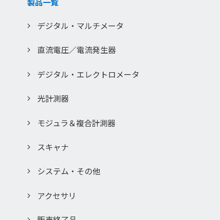
製品一覧
などによる損害を含む）が生じ、たとえそのような損害の発
生や第三者からの賠償請求の可能性があることについてあら
デジタル・マルチメータ
かじめ知らされた場合でも、当社は一切責任を負いませんこ
とをご了承ください。
直流電圧／電流発生器
「このサービスの中止、変更など」
本サイトのサービスは予告なく中止、または内容や条件を変
デジタル・エレクトロメータ
更する場合があります。あらかじめご了承ください。
「お問い合わせ」
光計測器
取扱説明書は、製品をご購入いただいたお客様のための資料
です。ここに公開されている取扱説明書について、ご購入の
モジュラ＆複合計測器
お客様以外からのお問い合わせにはお応えできない場合が あ
りますので、ご了承ください。
スキャナ
入力いただきましたお客様の個人情報は、当社のプライバシ
ー・ポリシーに従って管理し、
システム・その他
許可無く第三者に譲渡もしくは利用する事は一切ございませ
ん。
アクセサリ
販売終了品