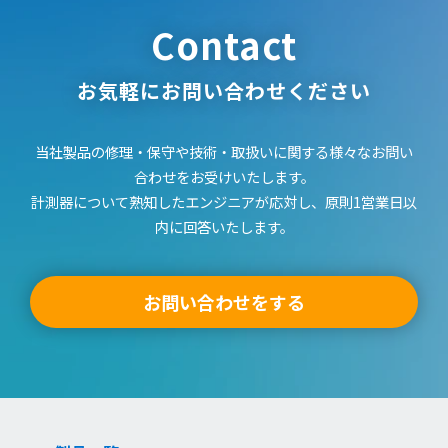
製品の仕様がその後の製品改良により、異なる場合がありま
Contact
すので、ご承知おきください。
2) 公開されている取扱説明書の内容とお手持ちの製品の仕様
に相違がある場合、当社製品の取扱店、またはコールセンタ
お気軽にお問い合わせください
に直接お問い合わせください。また、取扱説明書を補足する
印刷物が同梱されていた場合は、ここでは公開しておりませ
当社製品の修理・保守や技術・取扱いに関する様々なお問い
んのでご了承ください。
合わせをお受けいたします。
「安全上のご注意」
計測器について熟知したエンジニアが応対し、原則1営業日以
1) 取扱説明書に記載または別途同梱の別紙にてお客様にご提
内に回答いたします。
供しております「製品ご使用時の安全上のご注意」について
の情報は公開しておりません。
2) 取扱説明書中に記載する安全上のご注意は、法的規制など
お問い合わせをする
の変化に応じて変更する場合があります。
3) ご質問等がありましたら、ご購入店、またはコールセンタ
ーにお問い合わせいただきますようお願いいたします。
「このサービスに係わる損害の免責」
本サイトのサービスの利用、または利用できなかったことに
より万一損害（データの破損 ・業務の中断・営業情報の損失