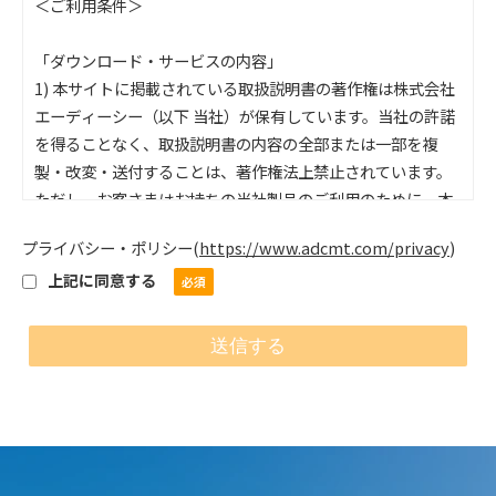
＜ご利用条件＞
「ダウンロード・サービスの内容」
1) 本サイトに掲載されている取扱説明書の著作権は株式会社
エーディーシー（以下 当社）が保有しています。当社の許諾
を得ることなく、取扱説明書の内容の全部または一部を複
製・改変・送付することは、著作権法上禁止されています。
ただし、お客さまはお持ちの当社製品のご利用のために、本
サイトからダウンロードした取扱説明書を1部のみプリントア
プライバシー・ポリシー
(
https://www.adcmt.com/privacy
)
ウトするとこが出来ます。本サイトに掲載されている情報
上記に同意する
は、各国の著作権法、各種条約およびその他の法律で保護さ
れています。
2) 本サイトでは、当社が発売した全機種の取扱説明書の公開
はしておりません。ご希望の取扱説明書が無い場合は、当社
製品の取扱店、またはコールセンタに直接お問い合わせくだ
さい。
「取扱説明書の内容」
1) ここに公開されている説明書の内容と、お客様がお持ちの