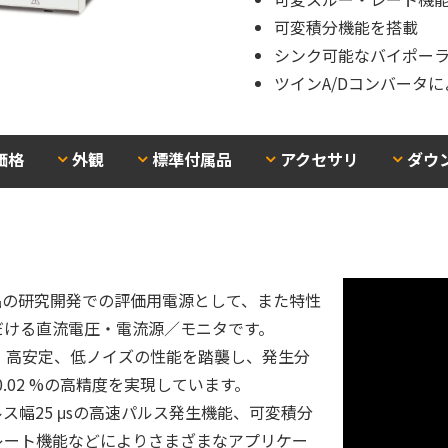
可変積分機能を搭載
シンク可能なバイポー
ツインA/Dコンバータ
価格
外観
標準付属品
アクセサリ
ダウ
子部品の研究開発での評価用電源として、また特性
だける直流電圧・電流源／モニタです。
、高安定、低ノイズの性能を踏襲し、発生分
0.02 %の高精度を実現しています。
幅25 μsの高速パルス発生機能、可変積分
レート機能などによりさまざまなアプリケー