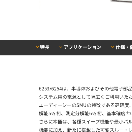
特長
アプリケーション
仕様・
6253/6254は、半導体およびその他電
システム用の電源として幅広くご利用いた
エーディーシーのSMUの特徴である高確度
解能5½ 桁、測定分解能6½ 桁、基本確度±
さらに本器は、各種スイープ機能や最小パルス
機能に加え、新たに搭載した可変スルー・