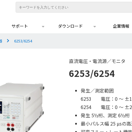
サポート
ダウンロード
企業情報
器
6253/6254
直流電圧・電流源／モニタ
6253/6254
発生／測定範囲
6253 電圧：0 ～ ±11
6254 電圧：0 ～ ±20
発生 5½桁、測定 6½桁
最小パルス幅 25 µsの
可変スルー・レート機能（10.0