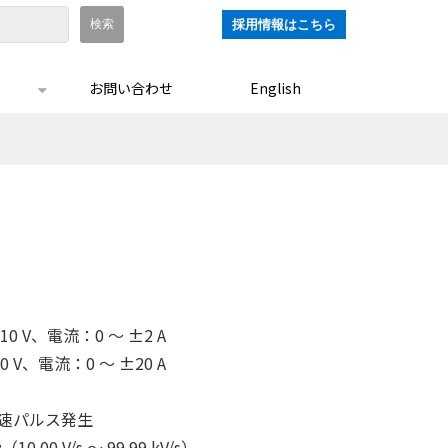
採用情報はこちら
お問い合わせ
English
0 V、電流：0 ～ ±2 A
 V、電流：0 ～ ±20 A
高速パルス発生
0 V/s ～ 99.99 kV/s）